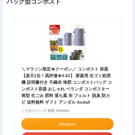
バッグ型コンポスト
＼マラソン限定★クーポン／ コンポスト 容器
【楽天1位！高評価★4.62】 家庭用 生ゴミ処理
機 説明書付き 不織布 堆肥 コンポストバッグ コ
ンポスト容器 おしゃれ ベランダ コンポスター
筒型 生ごみ 肥料 落ち葉 布 フェルト 脱臭 防カ
ビ 送料無料 ギフト アンダル Andall
こだわりバッグ 雑貨 Annekor
Amazon