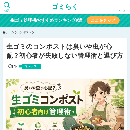
ゴミらく
検索
メニュー
生ゴミ処理機おすすめランキング9選
ここをタップ
ホーム
コンポスト
生ゴミのコンポストは臭いや虫が心
配？初心者が失敗しない管理術と選び方
PR
コンポスト