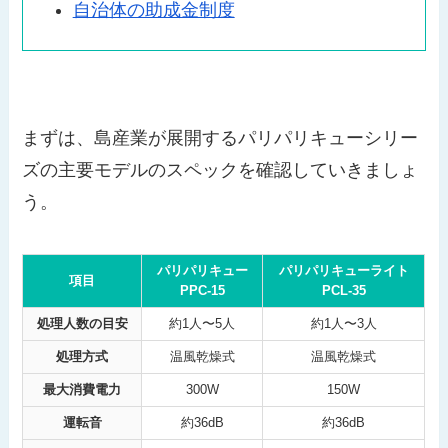
自治体の助成金制度
まずは、島産業が展開するパリパリキューシリー
ズの主要モデルのスペックを確認していきましょ
う。
パリパリキュー
パリパリキューライト
項目
PPC-15
PCL-35
処理人数の目安
約1人〜5人
約1人〜3人
処理方式
温風乾燥式
温風乾燥式
最大消費電力
300W
150W
運転音
約36dB
約36dB