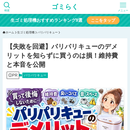
ゴミらく
検索
メニュー
生ゴミ処理機おすすめランキング9選
ここをタップ
ホーム
生ゴミ処理機
パリパリキュー
【失敗を回避】パリパリキューのデメ
リットを知らずに買うのは損！維持費
と本音を公開
PR
パリパリキュー